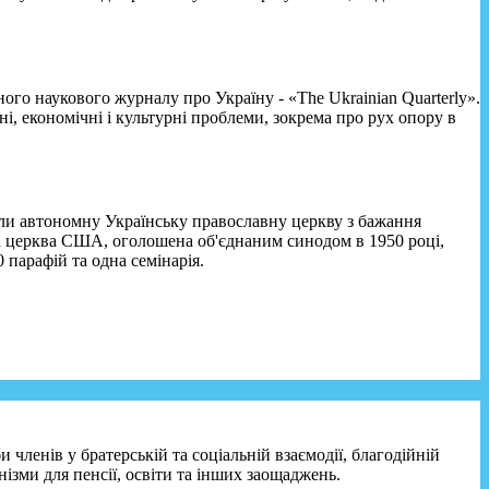
го наукового журналу про Україну - «The Ukrainian Quarterly».
і, економічні і культурні проблеми, зокрема про рух опору в
али автономну Українську православну церкву з бажання
а церква США, оголошена об'єднаним синодом в 1950 році,
 парафій та одна семінарія.
 членів у братерській та соціальній взаємодії, благодійній
нізми для пенсії, освіти та інших заощаджень.