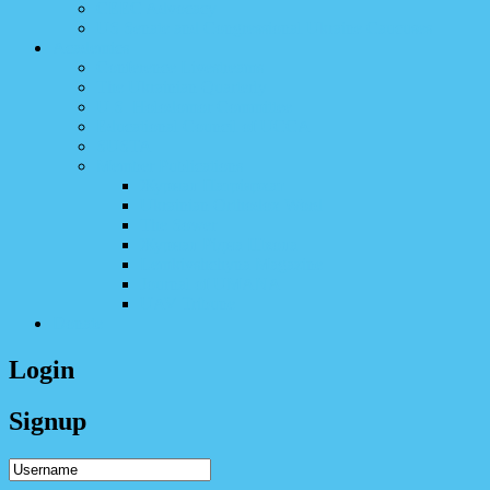
CEEC Advocacy
US Senate and Congressional Ukraine Caucuses
Academics
Conference Livestreams
The Ukrainian Quarterly
U.S. Holodomor Committee
Educational Council of UCCA
SUSTA
Member Publications
Журнал Патріярхат
Ukrainian Orthodox Word
The Sower
Журнал Рідна Школа
Lemkivshchyna Magazine​
Journal of UMANA
UAV Tribune
Donate
Login
Signup