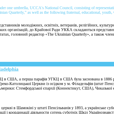
der one umbrella, UCCA's National Council, consisting of representat
inian Quarterly,” as well as the following fraternal, educational, youth, 
ставників молодіжних, освітніх, ветеранів, релігійних, культурн
их організацій, до Крайової Ради УККА складаються представн
атах, головний редактор «The Ukrainian Quarterly», а також чл
ladelphia
ГКЦ в США, а перша парафія УГКЦ в США була заснована в 1886 
 Греко-Католицької Церкви із осідком у м. Філадельфія (штат П
ерики: Стемфордської єпархії (Коннектикут, США), Чиказької є
еркві в Шамокіні у штаті Пенсільванія у 1893, a українське суб
ї і координації діяльности сотень суботніх Шкіл Українознавст