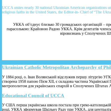
UCCA unites nearly 30 national Ukrainian American organizations un
religious faiths in the United States, the Editor-in- Chief of “The Ukra
УККА об’єднує близько 30 громадських організацій – пред
парасолькою: Крайовою Радою УККА. Крім делегатів членськ
віровизнань у Сполучених Шт
Ukrainian Catholic Metropolitan Archeparchy of Phi
У 1884 році, о. Іван Волянський відслужив першу літургію У
створена 1958 папою Пієм XII, є складова частина Української
митрополитом для українських єпархій в Сполучених Штатах Ам
Educational Council of UCCA
У США перша українська школа постала при греко-католицькій ц
році, УККА зформував Шкільну Раду при УККА, для централізаці