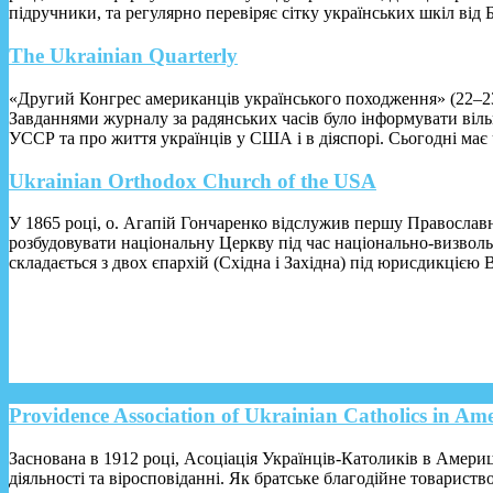
підручники, та регулярно перевіряє сітку українських шкіл від
The Ukrainian Quarterly
«Другий Конгрес американців українського походження» (22–23 
Завданнями журналу за радянських часів було інформувати вільн
УССР та про життя українців у США і в діяспорі. Сьогодні має чит
Ukrainian Orthodox Church of the USA
У 1865 році, о. Агапій Гончаренко відслужив першу Православ
розбудовувати національну Церкву під час національно-визвол
складається з двох єпархій (Східна і Західна) під юрисдикцією
Providence Association of Ukrainian Catholics in Am
Заснована в 1912 році, Асоціація Українців-Католиків в Америці
діяльності та віросповіданні. Як братське благодійне товариств