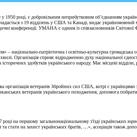
у 1950 році, є добровільним неприбутковим об’єднанням українськ
кладається з 19 відділень у США та Канаді, видає україномовни
ичні конференції. УМАНА є одним із співзасновників Світової Ф
 – національно-патріотична і освітньо-культурна громадська орга
ї хвилі. Організація сприяє відродженню духу національної єднос
та історичних здобутків українського народу. Має місцеві відділи
 організація ветеранів Збройних сил США, котрі є українцями за 
иканських ветеранів українського походження, допомога побратим
7 році на першому загальнонаціональному з'їзді українських юр
 та стати на захист українських братів, …», асоціація також доп