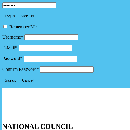
Remember Me
Username
*
E-Mail
*
Password
*
Confirm Password
*
NATIONAL
COUNCIL