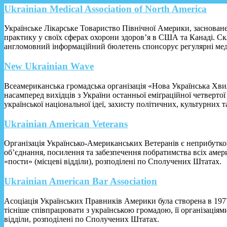
Ukrainian Medical Association of North America
Українське Лікарське Товариство Північної Америки, засноване 
практику у своїх сферах охорони здоров’я в США та Канаді. C
англомовний інформаційний бюлетень спонсорує регулярні мед
New Ukrainian Wave
Всеамериканська громадська організація «Нова Українська Хвиля»
насамперед вихідців з України останньої еміґраційної четверто
української національної ідеї, захисту політичних, культурних 
Ukrainian American Veterans
Організація Українсько-Американських Ветеранів є неприбуткова
об’єднання, посилення та забезпечення побратимства всіх амер
«пости» (місцеві відділи), розподілені по Сполучених Штатах.
Ukrainian American Bar Association
Асоціація Українських Правників Америки була створена в 197
тісніше співпрацювати з українською громадою, її організаціями
відділи, розподілені по Сполучених Штатах.