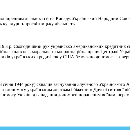
поширенням діяльності й на Канаду, Український Народний Союз 
ь культурно-просвітницьку діяльність.
в 1951р. Сьогоднішній рух українсько-американських кредитних 
тійна фінансова, моральна та координаційна праця Централі Укра
дників українських кредитівок у США безмежно допомогла завер
3 січня 1944 року) схвалив заснування Злученого Українськог
сти допомогу українським жертвам і біженцям Другої світової в
допомогу Україні для надання допомоги пораненим воїнам, перем