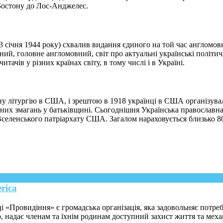
 Бостону до Лос-Анджелес.
січня 1944 року) схвалив видання єдиного на той час англомовно
ий, головне англомовний, світ про актуальні українські політичн
ачів у різних країнах світу, в тому числі і в Україні.
ну літургію в США, і зрештою в 1918 українцi в США організув
ьних змагань у батьківщині. Сьогоднішня Українська православн
 Вселенського патріархату США. Загалом нараховується близько 80
erica
 «Провидіння» є громадська організація, яка задовольняє потреби
о, надає членам та їхнім родинам доступний захист життя та меха