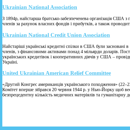
Ukrainian National Association
З 1894р, найстарша братсько-забезпеченева організація США з 
членів за рахунок власних фондів і прибутків, а також проводит
Ukrainian National Credit Union Association
Найстаріші українські кредитні спілки в США були засновані 
членів, з фінансовими активами понад 4 мільярди доларів. Пос
українських кредитівок і кооперативних діячів у США – прові
Україні.
United Ukrainian American Relief Committee
«Другий Конгрес американців українського походження» (22–2
Комітет вперше зібрався 20 червня 1944 р. у Нью-Йорку щоб ве
безпрецедентну кількість медичних матеріялів та гуманітарну 