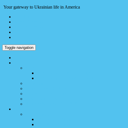
Your gateway to Ukrainian life in America
Holodomor
World Congress
XXIII Congress
Toggle navigation
Home
About
About
2016 Bylaws (Ukrainian original)
2016 Bylaws (English Translation)
Leadership
Member Organizations
UCCA Local Branches
Membership Forms
80th Anniversary: 1940-2020
News
UCCA Email Updates
UCCA 2025 Email Updates
UCCA 2024 Email Updates