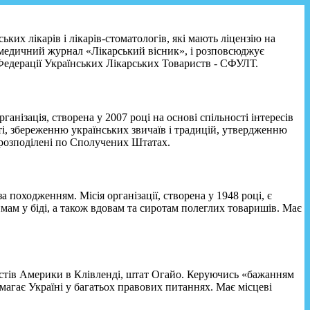
их лікарів і лікарів-стоматологів, які мають ліцензію на
й медичний журнал «Лікарський вісник», і розповсюджує
едерації Українських Лікарських Товариств - СФУЛТ.
нізація, створена у 2007 році на основі спільності інтересів
ті, збереженню українських звичаїв і традицій, утвердженню
, розподілені по Сполучених Штатах.
походженням. Місія організації, cтворена у 1948 році, є
ам у біді, а також вдовам та сиротам полеглих товаришів. Має
истів Америки в Клівленді, штат Огайо. Керуючись «бажанням
омагає Україні у багатьох правових питаннях. Має місцеві