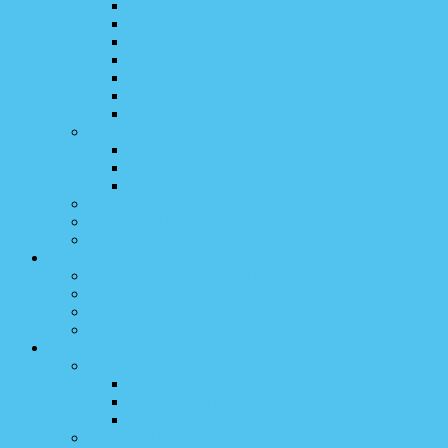
UCCA 2023 Email Updates
UCCA 2022 Email Updates
UCCA 2021 Email Updates
UCCA 2020 Email Updates
UCCA 2019 Email Updates
UCCA 2018 Email Updates
UCCA Bulletins Archive
UCCA in the Media
Media Appearances – 2025
Media Appearances – 2024
Media Appearances – 2023
2024 Holodomor Commemorations
2024 War Anniversary Events
2024 Calendar of Anniversaries
#SupportUkraine
UCCA Humanitarian Aid Reports
Love, Ukraine
Member Organization Relief Efforts
Guide for Displaced Ukrainians
Washington Advocacy
Ukrainian National Information Service
February 2024 Briefing Materials
August 2023 Briefing Materials
June 2023 Briefing Materials
Fact Sheet Hub