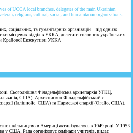
ives of UCCA local branches, delegates of the main Ukrainian
veteran, religious, cultural, social, and humanitarian organizations:
их, соціяльних, та гуманітарних організацій – під однією
ики місцевих відділів УККА, делегати головних українських
ени Крайової Екзекутиви УККА
році. Сьогоднішня Філадельфійська архиєпархія УГКЦ,
енсильванія, США). Архиєпископ Філадельфійський є
пархії (Ілліннойс, США) та Пармської єпархії (Огайо, США).
отнє шкільництво в Америці активізувалось в 1949 році. У 1953
ва у США. Рада організовує семінари учителів, видає