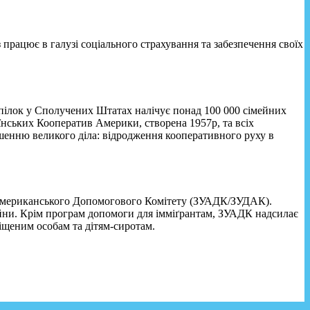
працює в галузі соціального страхування та забезпечення своїх
спілок у Сполучених Штатах налічує понад 100 000 сімейних
їнських Кооператив Америки, створена 1957р, та всіх
шенню великого діла: відродження кооперативного руху в
о Американського Допомогового Комітету (ЗУАДК/ЗУДАК).
ійни. Крім програм допомоги для імміґрантам, ЗУАДК надсилає
іщеним особам та дітям-сиротам.